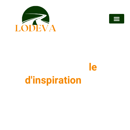
Votre guide
le
d'inspiration
pour
Voyager
Explorez Lodeva pour des idées de voyages, des conseils
pratiques et des découvertes uniques. Des destinations
ensoleillées aux escapades culturelles, planifiez vos aventures